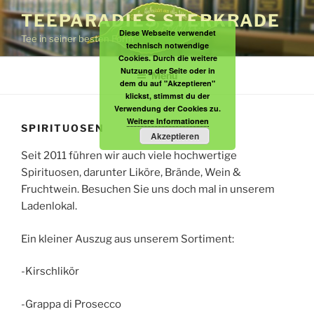
Zum
TEEPARADIES STERKRADE
Inhalt
Diese Webseite verwendet
Tee in seiner besten Form
springen
technisch notwendige
Cookies. Durch die weitere
Nutzung der Seite oder in
Menü
dem du auf "Akzeptieren"
klickst, stimmst du der
Verwendung der Cookies zu.
Weitere Informationen
SPIRITUOSEN
Akzeptieren
Seit 2011 führen wir auch viele hochwertige
Spirituosen, darunter Liköre, Brände, Wein &
Fruchtwein. Besuchen Sie uns doch mal in unserem
Ladenlokal.
Ein kleiner Auszug aus unserem Sortiment:
-Kirschlikör
-Grappa di Prosecco