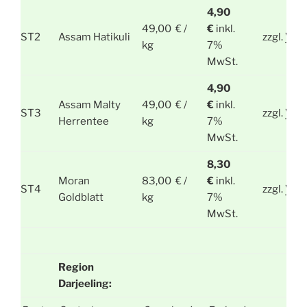
4,90
49,00 € /
€
inkl.
ST2
Assam Hatikuli
zzgl.
Ver
kg
7%
MwSt.
4,90
Assam Malty
49,00 € /
€
inkl.
ST3
zzgl.
Ver
Herrentee
kg
7%
MwSt.
8,30
Moran
83,00 € /
€
inkl.
ST4
zzgl.
Ver
Goldblatt
kg
7%
MwSt.
Region
Darjeeling: