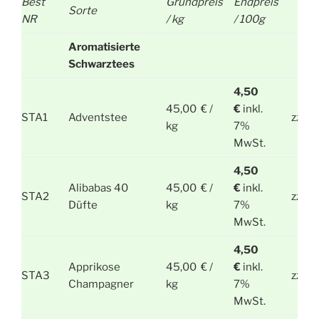
Best
Grundpreis
Endpreis
Sorte
NR
/ kg
/ 100g
Aromatisierte
Schwarztees
4,50
45,00 € /
€
inkl.
STA1
Adventstee
zzgl.
kg
7%
MwSt.
4,50
Alibabas 40
45,00 € /
€
inkl.
STA2
zzgl.
Düfte
kg
7%
MwSt.
4,50
Apprikose
45,00 € /
€
inkl.
STA3
zzgl.
Champagner
kg
7%
MwSt.