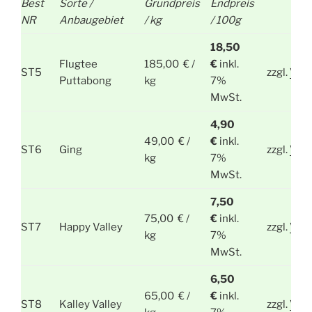
Best
Sorte /
Grundpreis
Endpreis
NR
Anbaugebiet
/ kg
/ 100g
18,50
Flugtee
185,00 € /
€
inkl.
ST5
zzgl.
Ver
Puttabong
kg
7%
MwSt.
4,90
49,00 € /
€
inkl.
ST6
Ging
zzgl.
Ver
kg
7%
MwSt.
7,50
75,00 € /
€
inkl.
ST7
Happy Valley
zzgl.
Ver
kg
7%
MwSt.
6,50
65,00 € /
€
inkl.
ST8
Kalley Valley
zzgl.
Ver