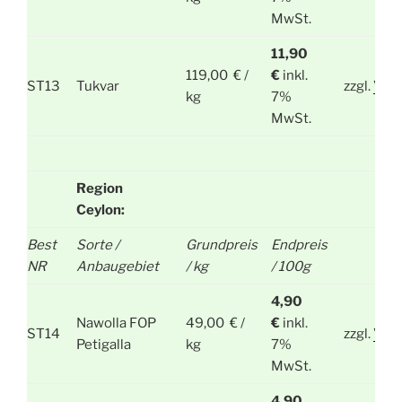
MwSt.
11,90
119,00 € /
€
inkl.
ST13
Tukvar
zzgl.
Ver
kg
7%
MwSt.
Region
Ceylon:
Best
Sorte /
Grundpreis
Endpreis
NR
Anbaugebiet
/ kg
/ 100g
4,90
Nawolla FOP
49,00 € /
€
inkl.
ST14
zzgl.
Ver
Petigalla
kg
7%
MwSt.
4,90