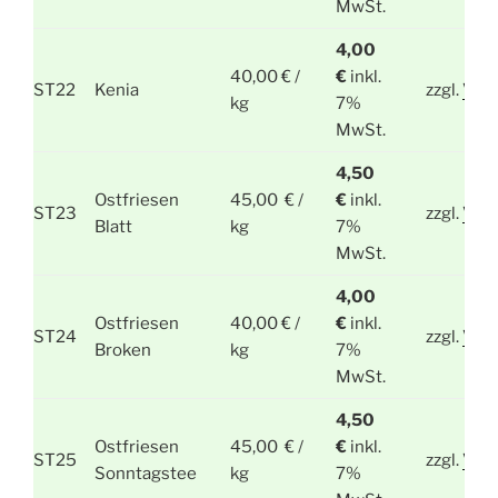
MwSt.
4,00
40,00 € /
€
inkl.
ST22
Kenia
zzgl.
Ver
kg
7%
MwSt.
4,50
Ostfriesen
45,00 € /
€
inkl.
ST23
zzgl.
Ver
Blatt
kg
7%
MwSt.
4,00
Ostfriesen
40,00 € /
€
inkl.
ST24
zzgl.
Ver
Broken
kg
7%
MwSt.
4,50
Ostfriesen
45,00 € /
€
inkl.
ST25
zzgl.
Ver
Sonntagstee
kg
7%