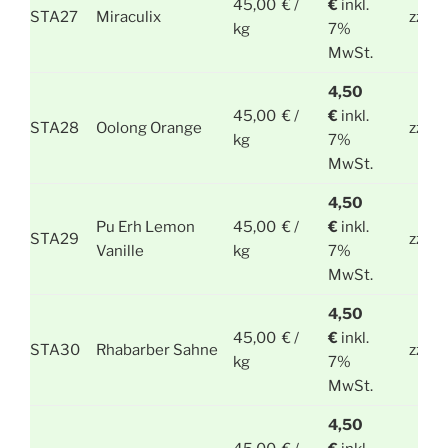
45,00 € /
€
inkl.
STA27
Miraculix
zzgl.
kg
7%
MwSt.
4,50
45,00 € /
€
inkl.
STA28
Oolong Orange
zzgl.
kg
7%
MwSt.
4,50
Pu Erh Lemon
45,00 € /
€
inkl.
STA29
zzgl.
Vanille
kg
7%
MwSt.
4,50
45,00 € /
€
inkl.
STA30
Rhabarber Sahne
zzgl.
kg
7%
MwSt.
4,50