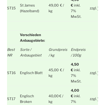
St James
49,00 € /
€
inkl.
ST15
zzgl.
Ver
(Hazelband)
kg
7%
MwSt.
Verschieden
Anbaugebiete:
Best
Sorte /
Grundpreis
Endpreis
NR
Anbaugebiet
/ kg
/ 100g
4,50
45,00 € /
€
inkl.
ST16
Englisch Blatt
zzgl.
Ver
kg
7%
MwSt.
4,00
Englisch
40,00 € /
€
inkl.
ST17
zzgl.
Ver
Broken
kg
7%