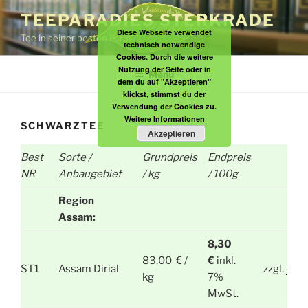
Zum
TEEPARADIES STERKRADE
Inhalt
Diese Webseite verwendet
Tee in seiner besten Form
springen
technisch notwendige
Cookies. Durch die weitere
Nutzung der Seite oder in
Menü
dem du auf "Akzeptieren"
klickst, stimmst du der
Verwendung der Cookies zu.
Weitere Informationen
SCHWARZTEE
Akzeptieren
Best
Sorte /
Grundpreis
Endpreis
NR
Anbaugebiet
/ kg
/ 100g
Region
Assam:
8,30
83,00 € /
€
inkl.
ST1
Assam Dirial
zzgl.
Ver
kg
7%
MwSt.