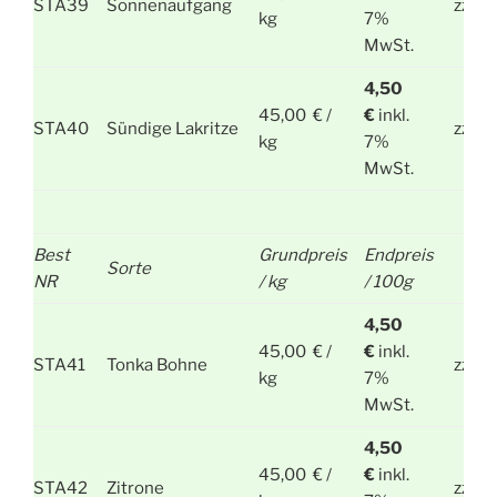
STA39
Sonnenaufgang
zzgl.
kg
7%
MwSt.
4,50
45,00 € /
€
inkl.
STA40
Sündige Lakritze
zzgl.
kg
7%
MwSt.
Best
Grundpreis
Endpreis
Sorte
NR
/ kg
/ 100g
4,50
45,00 € /
€
inkl.
STA41
Tonka Bohne
zzgl.
kg
7%
MwSt.
4,50
45,00 € /
€
inkl.
STA42
Zitrone
zzgl.