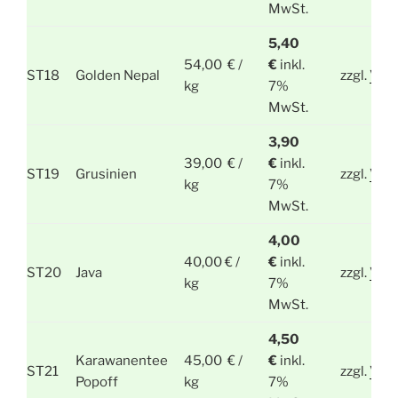
MwSt.
5,40
54,00 € /
€
inkl.
ST18
Golden Nepal
zzgl.
Ver
kg
7%
MwSt.
3,90
39,00 € /
€
inkl.
ST19
Grusinien
zzgl.
Ver
kg
7%
MwSt.
4,00
40,00 € /
€
inkl.
ST20
Java
zzgl.
Ver
kg
7%
MwSt.
4,50
Karawanentee
45,00 € /
€
inkl.
ST21
zzgl.
Ver
Popoff
kg
7%