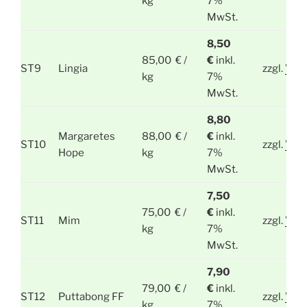
kg
7%
MwSt.
8,50
85,00 € /
€
inkl.
ST9
Lingia
zzgl.
Ver
kg
7%
MwSt.
8,80
Margaretes
88,00 € /
€
inkl.
ST10
zzgl.
Ver
Hope
kg
7%
MwSt.
7,50
75,00 € /
€
inkl.
ST11
Mim
zzgl.
Ver
kg
7%
MwSt.
7,90
79,00 € /
€
inkl.
ST12
Puttabong FF
zzgl.
Ver
kg
7%