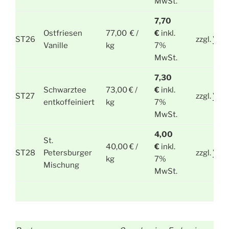
MwSt.
7,70
Ostfriesen
77,00 € /
€
inkl.
ST26
zzgl.
Ver
Vanille
kg
7%
MwSt.
7,30
Schwarztee
73,00 € /
€
inkl.
ST27
zzgl.
Ver
entkoffeiniert
kg
7%
MwSt.
4,00
St.
40,00 € /
€
inkl.
ST28
Petersburger
zzgl.
Ver
kg
7%
Mischung
MwSt.